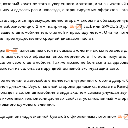
, который хочет легкого и уверенного монтажа, или вы частный 
шину и сделать раз и навсегда, с гарантируемым эффектов - эт
сталлируется преимущественно вторым слоем на обезжиренну
м виброизоляцию 2 мм, например,
Jack или SPACE 2.0). 
 вашего автомобиля тепло зимой и прохладу летом. Они не пог
в, преимущественно средний диапазон частот.
оры
изготавливаются из самых экологичных материалов дл
это имеются сертификаты гипоаллергенности. То есть покупател
 салон своего автомобиля. Так же можно не бояться и за здоровь
ваются из салона за пару дней активной эксплуатации авто.
рименения в автомобиле является внутренняя сторона двери. 
лен динамик. Звук с тыльной стороны динамика, попав на
Комф
попадет в салон автомобиля в виде эха, тем самым улучшая зву
еликолепных теплоизоляционных свойств, установленный матер
внешнего шумового влияния.
щищен антиадгезионной бумагой с фирменным логотипом