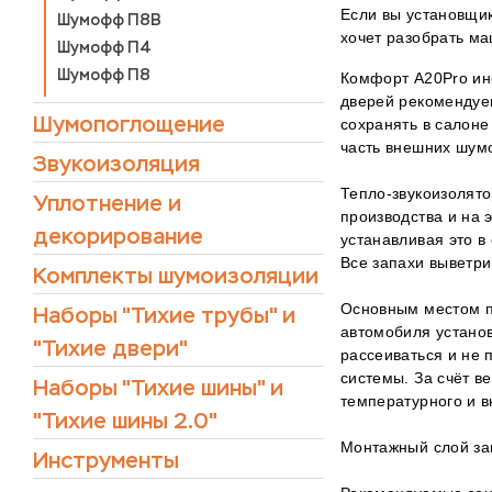
Если вы установщик
Шумофф П8В
хочет разобрать ма
Шумофф П4
Шумофф П8
Комфорт А20Pro ин
дверей рекомендуе
Шумопоглощение
сохранять в салоне
часть внешних шумо
Звукоизоляция
Тепло-звукоизолят
Уплотнение и
производства и на 
декорирование
устанавливая это в
Все запахи выветри
Комплекты шумоизоляции
Основным местом п
Наборы "Тихие трубы" и
автомобиля установ
"Тихие двери"
рассеиваться и не 
системы. За счёт в
Наборы "Тихие шины" и
температурного и 
"Тихие шины 2.0"
Монтажный слой за
Инструменты