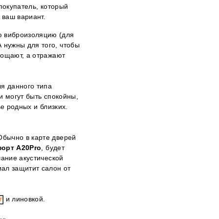
покупатель, который
о ваш вариант.
ю виброизоляцию (для
А нужны для того, чтобы
лощают, а отражают
я данного типа
и могут быть спокойны,
е родных и близких.
Обычно в карте дверей
орт А20Pro
, будет
чание акустической
иал защитит салон от
и линовкой.