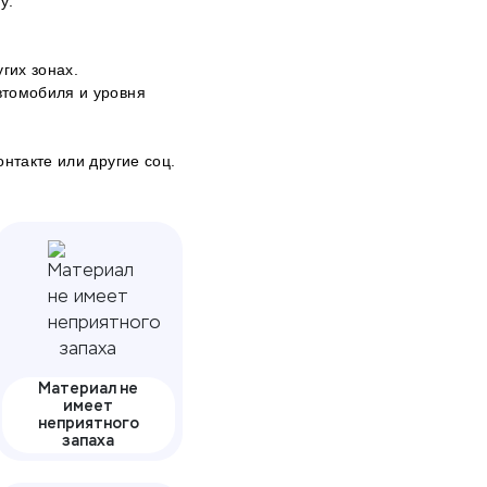
у:
гих зонах.
втомобиля и уровня
онтакте
или другие соц.
Материал не
имеет
неприятного
запаха