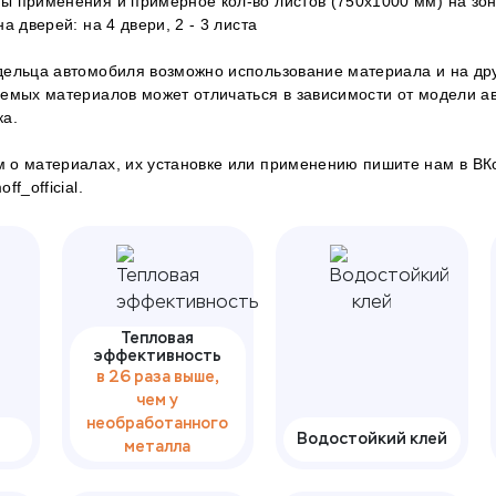
ы применения и примерное кол-во листов (750х1000 мм) на зон
а дверей: на 4 двери, 2 - 3 листа
ельца автомобиля возможно использование материала и на дру
емых материалов может отличаться в зависимости от модели а
ка.
 о материалах, их установке или применению пишите нам в
ВК
f_official.
Тепловая
эффективность
в 26 раза выше,
чем у
необработанного
Водостойкий клей
металла