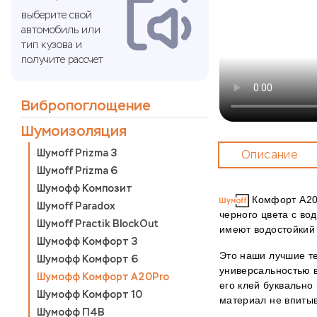
выберите свой
автомобиль или
тип кузова и
получите рассчет
Вибропоглощение
Шумоизоляция
Шумoff Prizma 3
Описание
Шумoff Prizma 6
Шумофф Композит
Комфорт А20P
Шумoff Paradox
черного цвета с во
Шумoff Practik BlockOut
имеют водостойкий 
Шумофф Комфорт 3
Это наши лучшие т
Шумофф Комфорт 6
универсальностью 
Шумофф Комфорт А20Pro
его клей буквально
Шумофф Комфорт 10
материал не впиты
Шумофф П4В