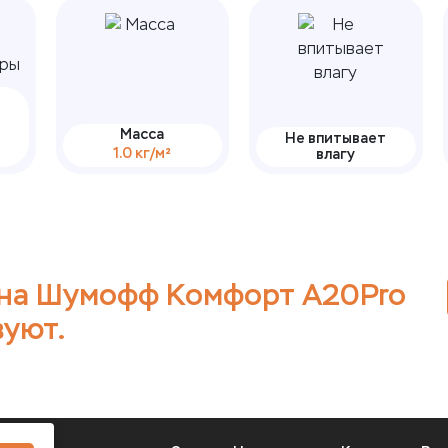
Масса
Не впитывает
1.0 кг/м²
влагу
на Шумофф Комфорт А20Pro
вуют.