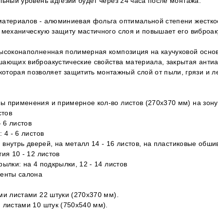
льный уровень адгезии будет через 24 часа после монтажа.
материалов - алюминиевая фольга оптимальной степени жестко
 механическую защиту мастичного слоя и повышает его виброак
высоконаполненная полимерная композиция на каучуковой осно
шающих виброакустические свойства материала, закрытая антиа
 которая позволяет защитить монтажный слой от пыли, грязи и 
 применения и примерное кол-во листов (270х370 мм) на зону
стов
- 6 листов
 4 - 6 листов
, внутрь дверей, на металл 14 - 16 листов, на пластиковые обши
ия 10 - 12 листов
ылки: на 4 подкрылки, 12 - 14 листов
менты салона
ми листами 22 штуки (270х370 мм).
 листами 10 штук (750х540 мм).