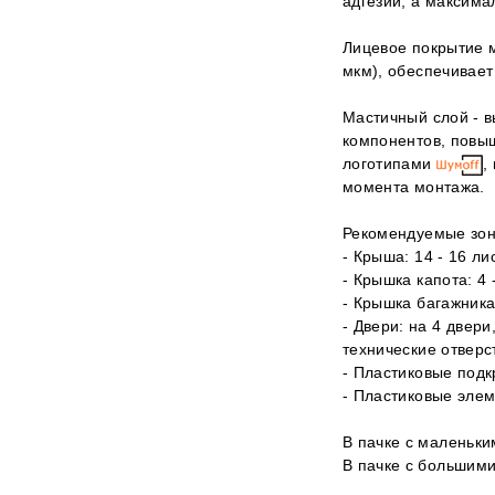
адгезии, а максима
Лицевое покрытие 
мкм), обеспечивает
Мастичный слой - 
компонентов, повы
логотипами
,
момента монтажа.
Рекомендуемые зоны
- Крыша: 14 - 16 ли
- Крышка капота: 4 
- Крышка багажника:
- Двери: на 4 двери
технические отверст
- Пластиковые подкр
- Пластиковые эле
В пачке с маленьки
В пачке с большими