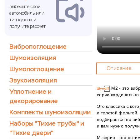
выберите свой
автомобиль или
тип кузова и
получите рассчет
Вибропоглощение
Шумоизоляция
Шумопоглощение
Описание
Звукоизоляция
M2 - это виб
Уплотнение и
серии кардинально
декорирование
Это классика с кот
Комплекты шумоизоляции
и толстой фольгой.
подбирается по виб
Наборы "Тихие трубы" и
и вам нужно получ
"Тихие двери"
М-серия - это опти