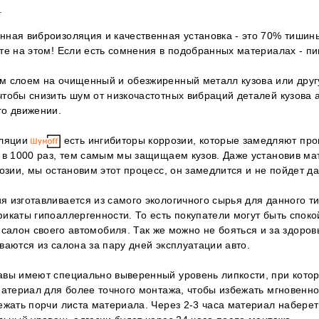
.
ная виброизоляция и качественная установка - это 70% тишин
те на этом! Если есть сомнения в подобранных материалах - пи
м слоем на очищенный и обезжиренный металл кузова или друг
тобы снизить шум от низкочастотных вибраций деталей кузова 
го движении.
оляции
есть ингибиторы коррозии, которые замедляют пр
 в 1000 раз, тем самым мы защищаем кузов. Даже установив мат
розии, мы остановим этот процесс, он замедлится и не пойдет д
 изготавливается из самого экологичного сырья для данного ти
икаты гипоаллергенности. То есть покупатели могут быть споко
 салон своего автомобиля. Так же можно не бояться и за здоров
ваются из салона за пару дней эксплуатации авто.
авы имеют специально выверенный уровень липкости, при котор
материал для более точного монтажа, чтобы избежать мгновенно
ежать порчи листа материала. Через 2-3 часа материал набере