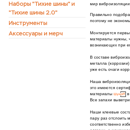
Наборы "Тихие шины" и
мир виброизоляции
"Тихие шины 2.0"
Правильно подобран
поэтому не экономь
Инструменты
Аксессуары и мерч
Монтируется первы
материалы нужны, ч
возникающих при е
В составе виброиз
металла (коррозии)
уже есть очаги кор
Наша виброизоляция
это имеются сертиф
материалы
в
Все запахи выветри
Наши клеевые сост
пару раз отслоить 
соответственно изб