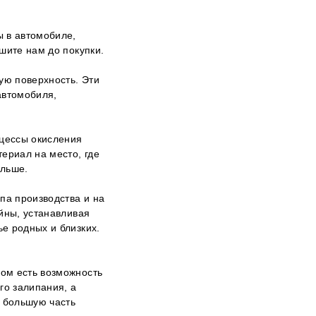
ы в автомобиле,
шите нам до покупки.
ую поверхность. Эти
автомобиля,
оцессы окисления
ериал на место, где
альше.
па производства и на
йны, устанавливая
ье родных и близких.
ом есть возможность
го залипания, а
т большую часть