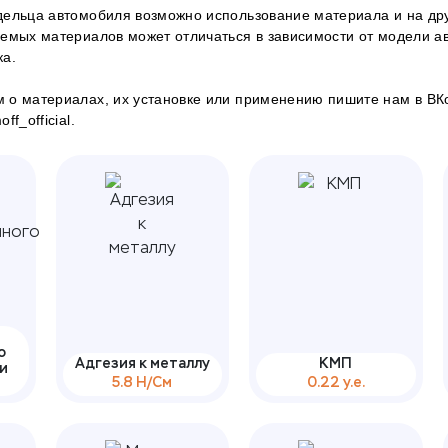
ельца автомобиля возможно использование материала и на дру
емых материалов может отличаться в зависимости от модели а
ка.
 о материалах, их установке или применению пишите нам в
ВК
f_official.
о
Адгезия к металлу
КМП
 и
5.8 Н/См
0.22 у.е.