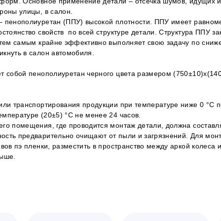
форм. Основное применение детали – отсечка шумов, идущих и
роны улицы, в салон.
 пенополиуретан (ППУ) высокой плотности. ППУ имеет равноме
остоянство свойств по всей структуре детали. Структура ППУ за
, тем самым крайне эффективно выполняет свою задачу по сни
кнуть в салон автомобиля.
т собой пенополиуретан черного цвета размером (750±10)х(140
 или транспортирования продукции при температуре ниже 0 °С 
мпературе (20±5) °С не менее 24 часов.
го помещения, где проводится монтаж детали, должна составл
ость предварительно очищают от пыли и загрязнений. Для мон
ывов пэ пленки, разместить в пространство между аркой колеса 
выше.