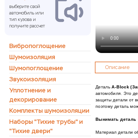
выберите свой
автомобиль или
тип кузова и
получите рассчет
Вибропоглощение
Шумоизоляция
Шумопоглощение
Описание
Звукоизоляция
Деталь
А-Block (З
Уплотнение и
автомобиля. Это д
декорирование
защиты детали от в
поэтому деталь мож
Комплекты шумоизоляции
Вынимать деталь 
Наборы "Тихие трубы" и
"Тихие двери"
Материал детали об