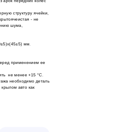
з арок передних колес
рную структуру ячейки,
крытоячеистая - не
жению шума,
±5)х(45±5) мм.
перед применением ее
ять не менее +15 °С.
тажа необходимо деталь
и крылом авто как