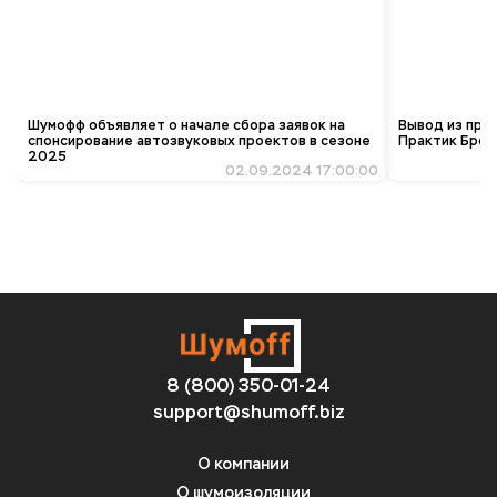
Шумофф объявляет о начале сбора заявок на
Вывод из про
спонсирование автозвуковых проектов в сезоне
Практик Брон
2025
02.09.2024 17:00:00
8 (800) 350-01-24
support@shumoff.biz
О компании
О шумоизоляции