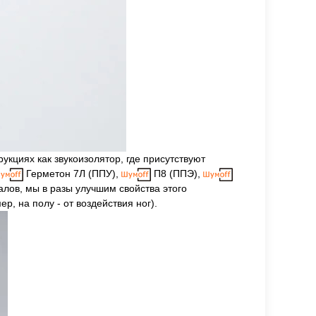
кциях как звукоизолятор, где присутствуют
Герметон 7Л (ППУ),
П8 (ППЭ),
лов, мы в разы улучшим свойства этого
, на полу - от воздействия ног).