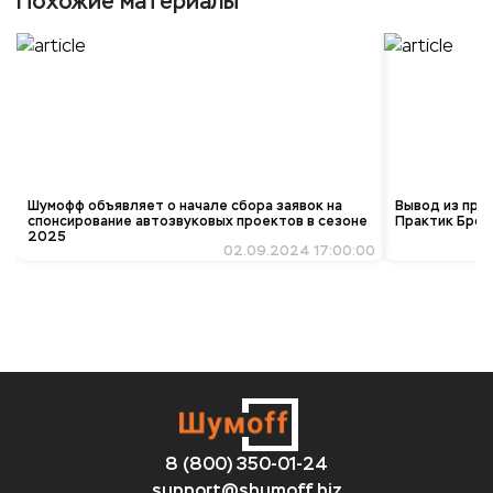
Похожие материалы
Шумофф объявляет о начале сбора заявок на
Вывод из про
спонсирование автозвуковых проектов в сезоне
Практик Брон
2025
02.09.2024 17:00:00
8 (800) 350-01-24
support@shumoff.biz