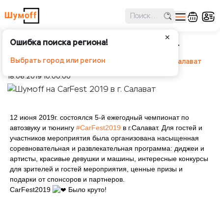
✕
Ошибка поиска региона!
Шумoff на CarFest 2019 в г. Салават
Выбрать город или регион
Шумоff
Новости
Шумoff на CarFest 2019 в г. Салават
18.06.2019 10:00:00
12 июня 2019г. состоялся 5-й ежегодный чемпионат по
автозвуку и тюнингу
#CarFest2019
в г.Салават. Для гостей и
участников мероприятия была организована насыщенная
соревновательная и развлекательная программа: диджеи и
артисты, красивые девушки и машины, интересные конкурсы
для зрителей и гостей мероприятия, ценные призы и
подарки от спонсоров и партнеров.
CarFest2019
Было круто!