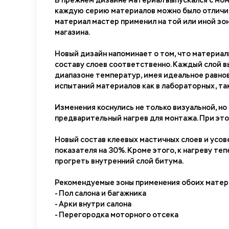
В прежнем дизайне материал выпускался с мом
каждую серию материалов можно было отличить
материал мастер применил на той или иной зон
магазина.
Новый дизайн напоминает о том, что материа
составу слоев соответственно. Каждый слой 
диапазоне температур, имея идеальное равно
испытаний материалов как в лабораторных, так
Изменения коснулись не только визуальной, н
предварительный нагрев для монтажа. При этом
Новый состав клеевых мастичных слоев и усов
показателя на 30%. Кроме этого, к нагреву т
прогреть внутренний слой битума.
Рекомендуемые зоны применения обоих матер
- Пол салона и багажника
- Арки внутри салона
- Перегородка моторного отсека