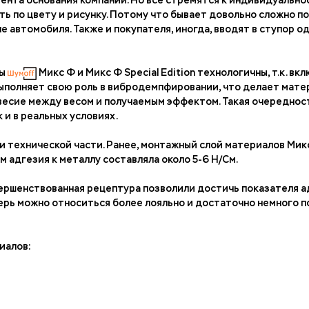
ента основания компании. Но все стремятся к индивидуальнос
 по цвету и рисунку. Потому что бывает довольно сложно по
е автомобиля. Также и покупателя, иногда, вводят в ступор 
лы
Микс Ф и Микс Ф Special Edition технологичны, т.к. вк
выполняет свою роль в вибродемпфировании, что делает мат
весие между весом и получаемым эффектом. Такая очередност
 и в реальных условиях.
о и технической части. Ранее, монтажный слой материалов М
 адгезия к металлу составляла около 5-6 Н/См.
ершенствованная рецептура позволили достичь показателя ад
еперь можно относиться более лояльно и достаточно немного 
иалов: