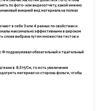
ти и сейчас мы хотим добиться того, чтобы
нять по фото- или видеоотчету, какой именно
одинаковый внешний вид материала на полках
лючают в себя 3 или 4 разных по свойствам и
ериалы максимально эффективными в широком
ь слоев выбрана путем множества тестов и
икс Ф подразумевал обязательный и тщательный
гезии в 8,5 Н/См, то есть увеличение
подогреть материал со стороны фольги, чтобы