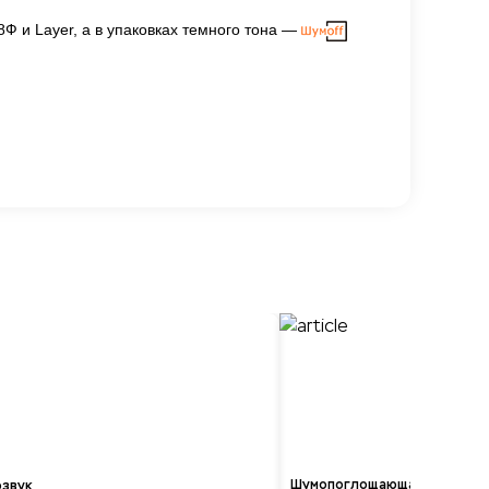
Ф и Layer, а в упаковках темного тона —
Шумопоглощающая вставка в
озвук