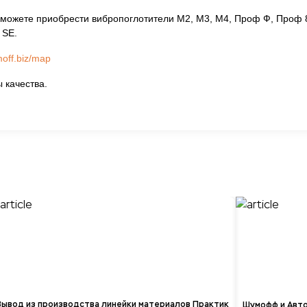
 можете приобрести вибропоглотители М2, М3, М4, Проф Ф, Проф 8
 SE.
off.biz/map
 качества.
Вывод из производства линейки материалов Практик
Шумофф и Авт