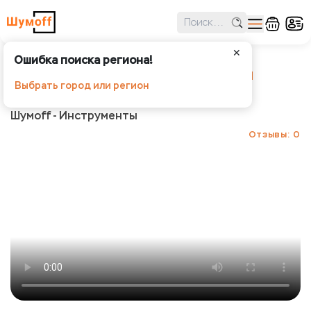
✕
Ошибка поиска региона!
Ролик прикаточный удлиненный
Выбрать город или регион
Шумофф с деревянной ручкой
Шумoff - Инструменты
Отзывы: 0