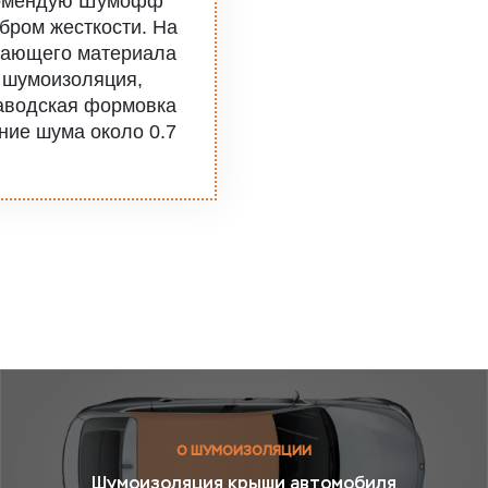
екомендую Шумофф
бром жесткости. На
щающего материала
 шумоизоляция,
аводская формовка
ние шума около 0.7
О ШУМОИЗОЛЯЦИИ
Шумоизоляция крыши автомобиля