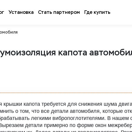
ог
Установка
Стать партнером
Где купить
томобиля
умоизоляция капота автомоби
 крышки капота требуется для снижения шума двига
нить о том, что все детали автомобиля, которые от
обрабатывать легкими вибропоглотителями. В нашем
. Вырезаем детали примерно по форме окон межребе