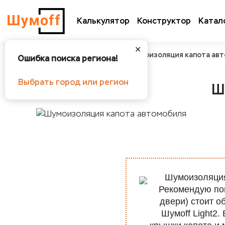
Калькулятор
Конструктор
Катал
✕
Шумоff
О шумоизоляции
Шумоизоляция капота ав
Ошибка поиска региона!
Выбрать город или регион
Ш
Шумоизоляция
Рекомендую пом
двери) стоит 
Шумоff Light2