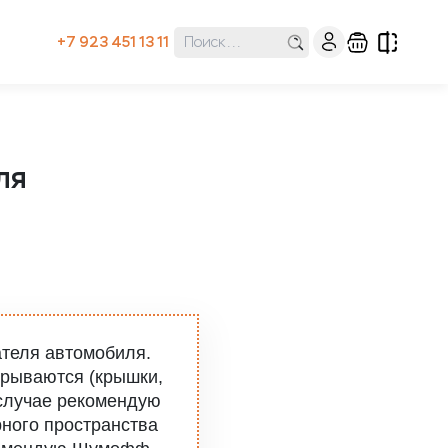
+7 923 451 13 11
ля
теля автомобиля.
крываются (крышки,
 случае рекомендую
рного пространства