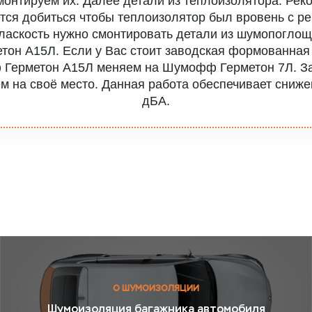
 монтируем их. Далее детали из теплоизолятора. Р
тся добиться чтобы теплоизолятор был вровень с ре
ласкость нужно смонтировать детали из шумопогло
он А15Л. Если у Вас стоит заводская формованная
Герметон А15Л меняем на Шумофф Герметон 7Л. З
ем на своё место. Данная работа обеспечивает сниже
дБА.
О ШУМОИЗОЛЯЦИИ
Шумоизоляция багажника автомобиля