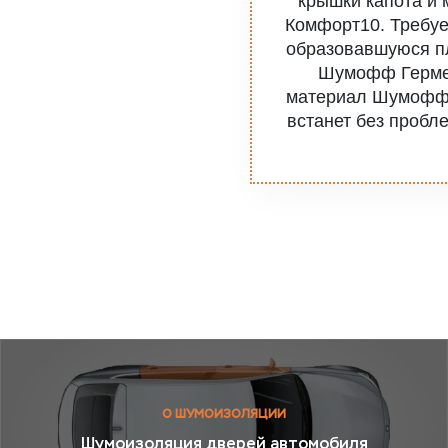
крышки капота и
Комфорт10. Требуе
образовавшуюся п
Шумофф Гермет
материал Шумофф 
встанет без пробл
О ШУМОИЗОЛЯЦИИ
Шумоизоляция дверей автомобиля